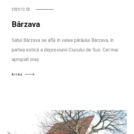
2020.12.02.
Bârzava
Satul Bârzava se află în valea pârâului Bârzava, în
partea estică a depresiunii Ciucului de Sus. Cel mai
apropiat oraș
Array