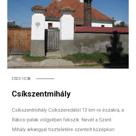
2020.10.08.
Csíkszentmihály
Csíkszentmihály Csíkszeredától 13 km-re északra, a
Rákos-patak völgyében fekszik. Nevét a Szent
Mihály arkangyal tiszteletére szentelt középkori