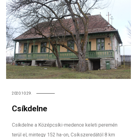
2020.10.29.
Csíkdelne
Csíkdelne a Középcsíki-medence keleti peremén
terül el, mintegy 152 ha-on, Csíkszeredától 8 km