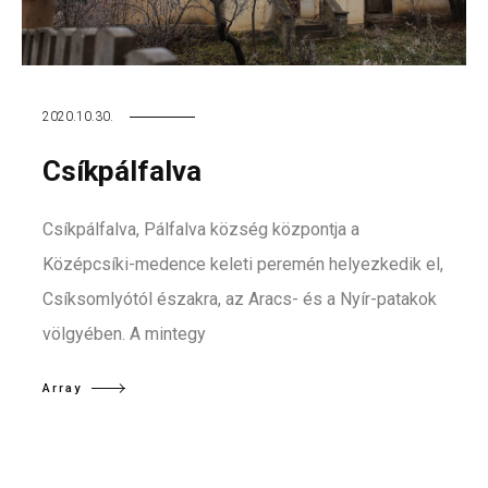
2020.10.30.
Csíkpálfalva
Csíkpálfalva, Pálfalva község központja a
Középcsíki-medence keleti peremén helyezkedik el,
Csíksomlyótól északra, az Aracs- és a Nyír-patakok
völgyében. A mintegy
Array