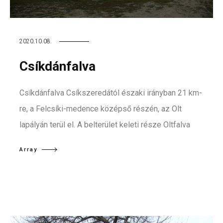
2020.10.08.
Csíkdánfalva
Csíkdánfalva Csíkszeredától északi irányban 21 km-
re, a Felcsíki-medence középső részén, az Olt
lapályán terül el. A belterület keleti része Oltfalva
Array