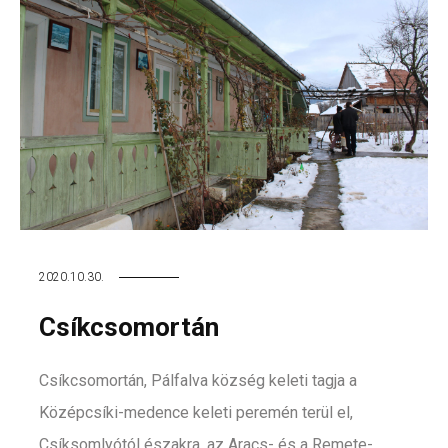
2020.10.30.
Csíkcsomortán
Csíkcsomortán, Pálfalva község keleti tagja a
Középcsíki-medence keleti peremén terül el,
Csíksomlyótól északra, az Aracs- és a Remete-