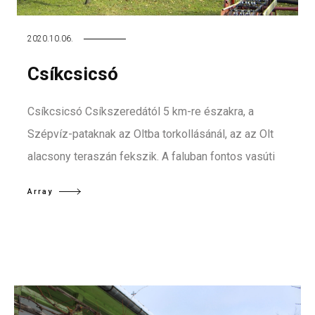
2020.10.06.
Csíkcsicsó
Csíkcsicsó Csíkszeredától 5 km-re északra, a
Szépvíz-pataknak az Oltba torkollásánál, az az Olt
alacsony teraszán fekszik. A faluban fontos vasúti
Array