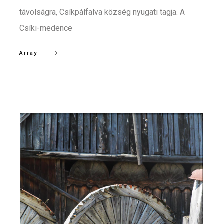
távolságra, Csíkpálfalva község nyugati tagja. A
Csíki-medence
Array