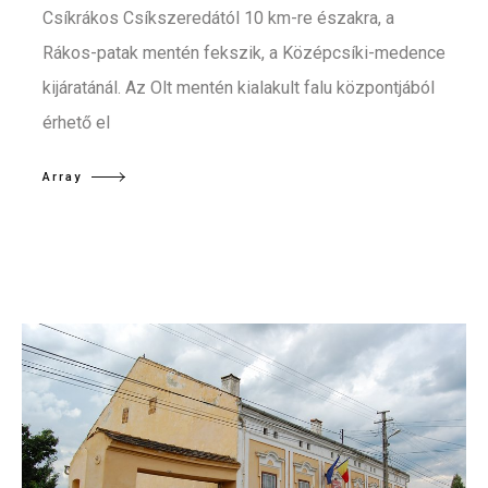
Csíkrákos Csíkszeredától 10 km-re északra, a
Rákos-patak mentén fekszik, a Középcsíki-medence
kijáratánál. Az Olt mentén kialakult falu központjából
érhető el
Array