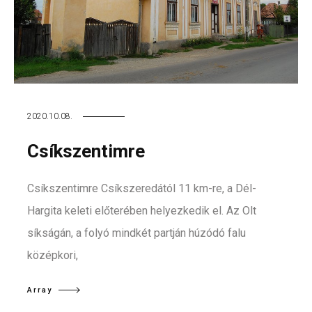
2020.10.08.
Csíkszentimre
Csíkszentimre Csíkszeredától 11 km-re, a Dél-
Hargita keleti előterében helyezkedik el. Az Olt
síkságán, a folyó mindkét partján húzódó falu
középkori,
Array