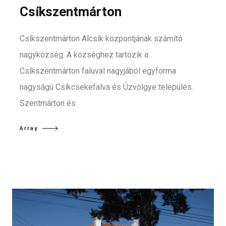
Csíkszentmárton
Csíkszentmárton Alcsík központjának számító
nagyközség. A községhez tartozik a
Csíkszentmárton faluval nagyjából egyforma
nagyságú Csíkcsekefalva és Úzvölgye település.
Szentmárton és
Array