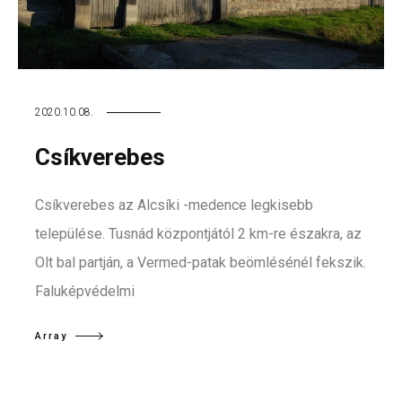
2020.10.08.
Csíkverebes
Csíkverebes az Alcsíki -medence legkisebb
települése. Tusnád központjától 2 km-re északra, az
Olt bal partján, a Vermed-patak beömlésénél fekszik.
Faluképvédelmi
Array