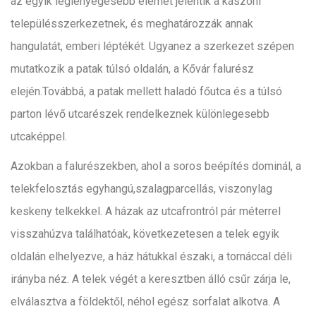
az egyik leglényegesebb elemét jelentik a kászoni
településszerkezetnek, és meghatározzák annak
hangulatát, emberi léptékét. Ugyanez a szerkezet szépen
mutatkozik a patak túlsó oldalán, a Kővár falurész
elején.Továbbá, a patak mellett haladó főutca és a túlsó
parton lévő utcarészek rendelkeznek különlegesebb
utcaképpel.
Azokban a falurészekben, ahol a soros beépítés dominál, a
telekfelosztás egyhangú,szalagparcellás, viszonylag
keskeny telkekkel. A házak az utcafrontról pár méterrel
visszahúzva találhatóak, következetesen a telek egyik
oldalán elhelyezve, a ház hátukkal északi, a tornáccal déli
irányba néz. A telek végét a keresztben álló csűr zárja le,
elválasztva a földektől, néhol egész sorfalat alkotva. A