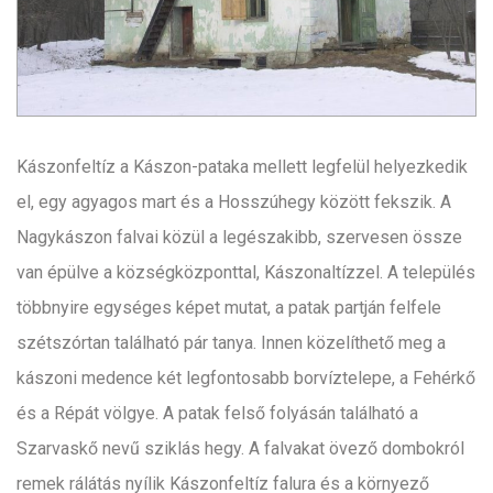
Kászonfeltíz a Kászon-pataka mellett legfelül helyezkedik
el, egy agyagos mart és a Hosszúhegy között fekszik. A
Nagykászon falvai közül a legészakibb, szervesen össze
van épülve a községközponttal, Kászonaltízzel. A település
többnyire egységes képet mutat, a patak partján felfele
szétszórtan található pár tanya. Innen közelíthető meg a
kászoni medence két legfontosabb borvíztelepe, a Fehérkő
és a Répát völgye. A patak felső folyásán található a
Szarvaskő nevű sziklás hegy. A falvakat övező dombokról
remek rálátás nyílik Kászonfeltíz falura és a környező