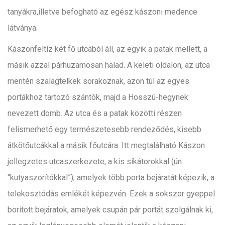
tanyákra,illetve befogható az egész kászoni medence
látványa.
Kászonfeltíz két fő utcából áll, az egyik a patak mellett, a
másik azzal párhuzamosan halad. A keleti oldalon, az utca
mentén szalagtelkek sorakoznak, azon túl az egyes
portákhoz tartozó szántók, majd a Hosszú-hegynek
nevezett domb. Az utca és a patak közötti részen
felismerhető egy természetesebb rendeződés, kisebb
átkötőutcákkal a másik főutcára. Itt megtalálható Kászon
jellegzetes utcaszerkezete, a kis sikátorokkal (ún.
“kutyaszorítókkal”), amelyek több porta bejáratát képezik, a
telekosztódás emlékét képezvén. Ezek a sokszor gyeppel
borított bejáratok, amelyek csupán pár portát szolgálnak ki,