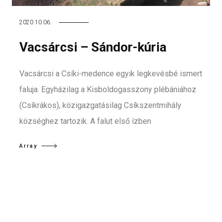
2020.10.06.
Vacsárcsi – Sándor-kúria
Vacsárcsi a Csíki-medence egyik legkevésbé ismert
faluja. Egyházilag a Kisboldogasszony plébániához
(Csíkrákos), közigazgatásilag Csíkszentmihály
községhez tartozik. A falut első ízben
Array