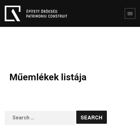
Műemlékek listája
Search
for: