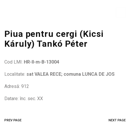
Piua pentru cergi (Kicsi
Káruly) Tankó Péter
Cod LMI:
HR-II-m-B-13004
Localitate:
sat VALEA RECE; comuna LUNCA DE JOS
Adresă: 912
Datare: înc. sec. XX
PREV PAGE
NEXT PAGE