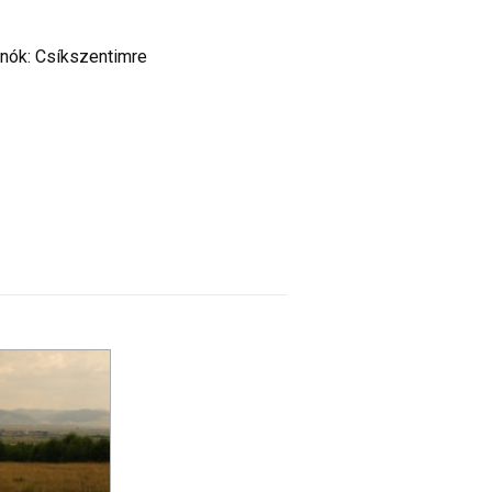
nók: Csíkszentimre