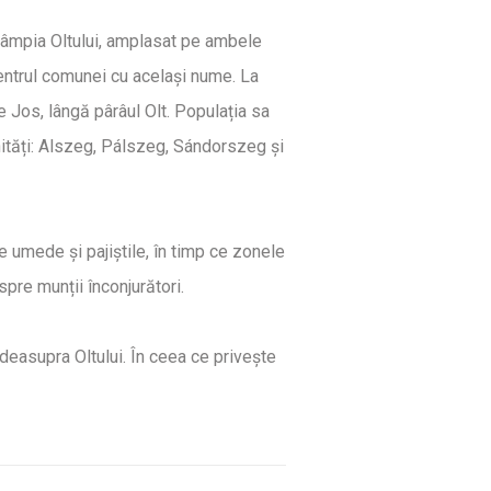
 câmpia Oltului, amplasat pe ambele
entrul comunei cu același nume. La
de Jos, lângă pârâul Olt. Populația sa
nități: Alszeg, Pálszeg, Sándorszeg și
le umede și pajiștile, în timp ce zonele
pre munții înconjurători.
deasupra Oltului. În ceea ce privește