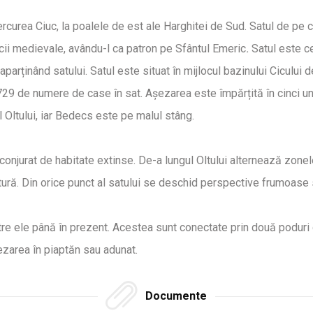
rcurea Ciuc, la poalele de est ale Harghitei de Sud. Satul de pe
icii medievale, avându-l ca patron pe Sfântul Emeric
.
Satul este c
parținând satului. Satul este situat în mijlocul bazinului Cicului 
 729 de numere de case în sat. Așezarea este împărțită în cinci u
 Oltului, iar Bedecs este pe malul stâng.
înconjurat de habitate extinse. De-a lungul Oltului alternează zone
ltură. Din orice punct al satului se deschid perspective frumoase s
ntre ele până în prezent. Acestea sunt conectate prin două poduri 
ezarea în piaptăn sau adunat.
Documente