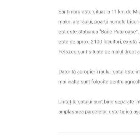
Sântimbru este situat la 11 km de Mie
maluri ale râului, poartă numele biser
est este stațiunea “Băile Puturoase”, a
este de aprox. 2100 locuitori, există
Felszeg sunt situate pe malul drept al
Datorită apropierii râului, satul este 
mai înalte sunt folosite pentru agricu
Unitățile satului sunt bine separate î
amplasarea parcelelor, este tipică aș