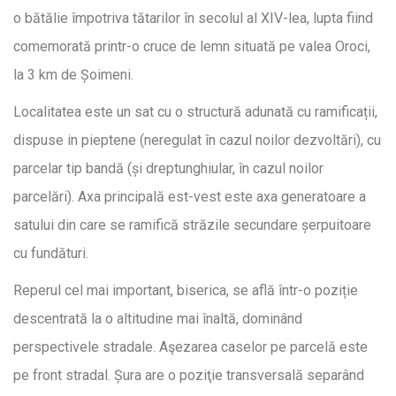
o bătălie împotriva tătarilor în secolul al XIV-lea, lupta fiind
comemorată printr-o cruce de lemn situată pe valea Oroci,
la 3 km de Șoimeni.
Localitatea este un sat cu o structură adunată cu ramificații,
dispuse in pieptene (neregulat în cazul noilor dezvoltări), cu
parcelar tip bandă (și dreptunghiular, în cazul noilor
parcelări). Axa principală est-vest este axa generatoare a
satului din care se ramifică străzile secundare șerpuitoare
cu fundături.
Reperul cel mai important, biserica, se află într-o poziție
descentrată la o altitudine mai înaltă, dominând
perspectivele stradale. Aşezarea caselor pe parcelă este
pe front stradal. Șura are o poziţie transversală separând