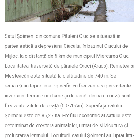
Satul Șoimeni din comuna Păuleni Ciuc se situează în
partea estică a depresiunii Ciucului, în bazinul Ciucului de
Mijloc, la o distanță de 5 km de municipiul Miercurea Ciuc.
Localitatea, traversată de pâraiele Oroci (Aracs), Remetea și
Mesteacăn este situată la o altitudine de 740 m. Se
remarcă un topoclimat specific cu frecvente și persistente
inversiuni termice nocturne și de iarnă, din care cauză sunt
frecvente zilele de ceață (60-70/an). Suprafața satului
Șoimeni este de 85,27 ha. Profilul economic al satului este
determinat de creștera animalelor, urmat de silvicultură și
prelucrarea lemnului. Locuitorii satului Șoimeni au luptat într-