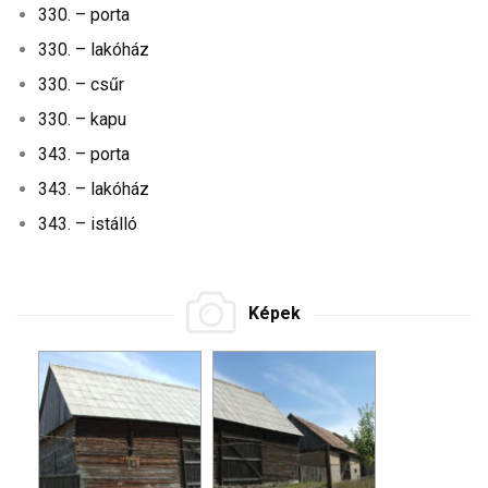
330. – porta
330. – lakóház
330. – csűr
330. – kapu
343. – porta
343. – lakóház
343. – istálló
Képek