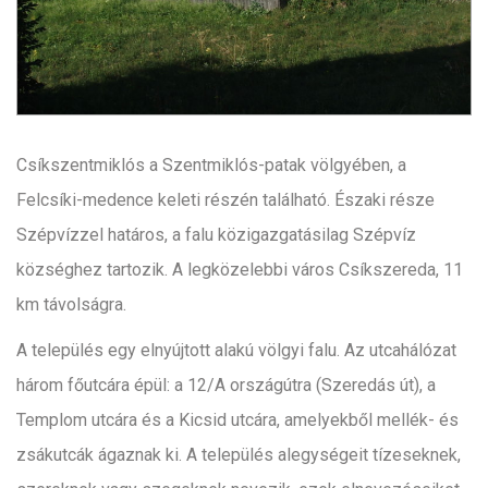
Csíkszentmiklós a Szentmiklós-patak völgyében, a
Felcsíki-medence keleti részén található. Északi része
Szépvízzel határos, a falu közigazgatásilag Szépvíz
községhez tartozik. A legközelebbi város Csíkszereda, 11
km távolságra.
A település egy elnyújtott alakú völgyi falu. Az utcahálózat
három főutcára épül: a 12/A országútra (Szeredás út), a
Templom utcára és a Kicsid utcára, amelyekből mellék- és
zsákutcák ágaznak ki. A település alegységeit tízeseknek,