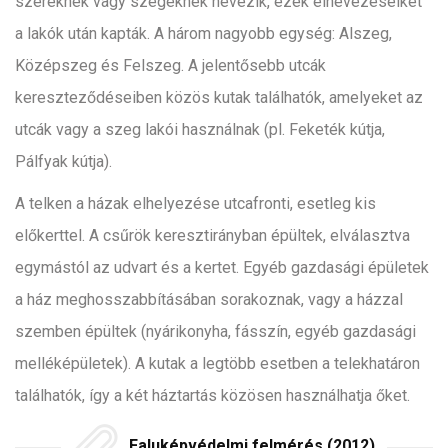
szereknek vagy szegeknek nevezik, ezek elnevezéseiket
a lakók után kapták. A három nagyobb egység: Alszeg,
Középszeg és Felszeg. A jelentősebb utcák
kereszteződéseiben közös kutak találhatók, amelyeket az
utcák vagy a szeg lakói használnak (pl. Feketék kútja,
Pálfyak kútja).
A telken a házak elhelyezése utcafronti, esetleg kis
előkerttel. A csűrök keresztirányban épültek, elválasztva
egymástól az udvart és a kertet. Egyéb gazdasági épületek
a ház meghosszabbításában sorakoznak, vagy a házzal
szemben épültek (nyárikonyha, fásszín, egyéb gazdasági
melléképületek). A kutak a legtöbb esetben a telekhatáron
találhatók, így a két háztartás közösen használhatja őket.
Faluképvédelmi felmérés (2012)