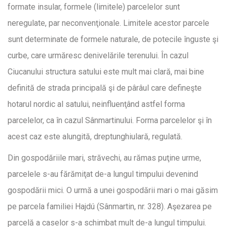
formate insular, formele (limitele) parcelelor sunt
neregulate, par neconvenţionale. Limitele acestor parcele
sunt determinate de formele naturale, de potecile înguste şi
curbe, care urmăresc denivelările terenului. În cazul
Ciucanului structura satului este mult mai clară, mai bine
definită de strada principală şi de pârâul care defineşte
hotarul nordic al satului, neinfluenţând astfel forma
parcelelor, ca în cazul Sânmartinului. Forma parcelelor şi în
acest caz este alungită, dreptunghiulară, regulată.
Din gospodăriile mari, străvechi, au rămas puţine urme,
parcelele s-au fărămiţat de-a lungul timpului devenind
gospodării mici. O urmă a unei gospodării mari o mai găsim
pe parcela familiei Hajdú (Sânmartin, nr. 328). Aşezarea pe
parcelă a caselor s-a schimbat mult de-a lungul timpului.