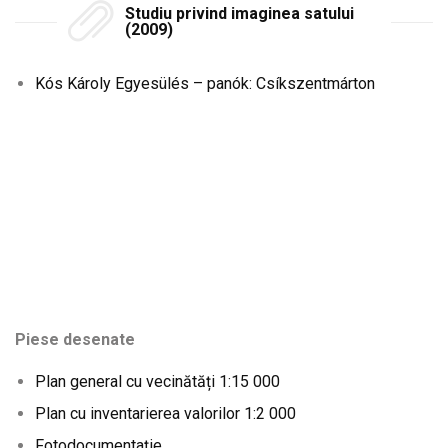
Studiu privind imaginea satului
(2009)
Kós Károly Egyesülés – panók: Csíkszentmárton
Piese desenate
Plan general cu vecinătăți 1:15 000
Plan cu inventarierea valorilor 1:2 000
Fotodocumentație