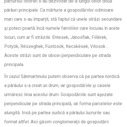
parcursul istoriei s-au dezvoltat de-a lungul celor două
pârâuri principale. Ca mărturie a gospodăriilor odinioare
mari care s-au împarţit, stă faptul că unele străzi secundare
şi poteci poartă încă numele familiilor care locuiau în acele
locuri, cum ar fi străzile: Entesek, Jánosfiak, Fillérek,
Potyók, Részeghek, Füstösök, Kecskések, Vitosok…
Aceste străzi sunt de obicei perpendiculare pe strada
principala.
În cazul Sânmartinului putem observa că pe partea nordică
a pârâului s-a creat un drum, iar gospodăriile şi casele
urmăresc linia acestui drum. Gospodăriile sunt aşezate
perpendicular pe strada principală, iar forma parcelelor este
alungită. Insă pe partea sudică a pârâului lucrurile sau
format altfel. Aici găsim conglomeraţii de gospodării