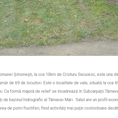
l comunei Şimoneşti, la cca 10km de Cristuru Secuiesc, este una d
măr de 69 de locuitori. Este o localitate de vale, situată la cca 4
bei. Ca formă majorâ de relief se încadrează în Subcarpații Târnave
ți de bazinul hidrografic al Târnavei Mari. Satul are un profil ec
ea de pomi fructiferi, fiind activități mai puțin costisitoare decât