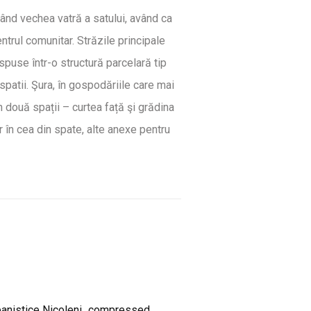
tând vechea vatră a satului, având ca
entrul comunitar. Străzile principale
ispuse într-o structură parcelară tip
patii. Şura, în gospodăriile care mai
n două spații – curtea față şi grădina
r în cea din spate, alte anexe pentru
banistice Nicoleni_compressed