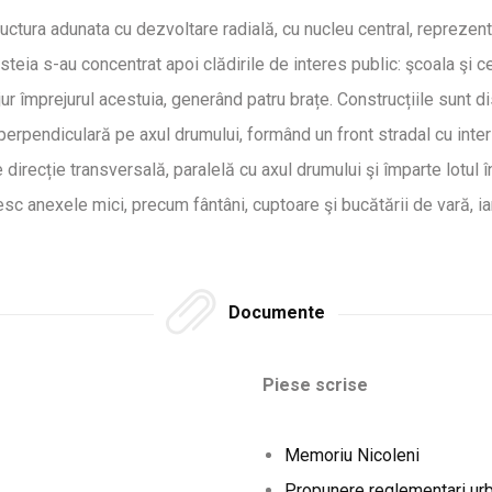
uctura adunata cu dezvoltare radială, cu nucleu central, reprezen
esteia s-au concentrat apoi clădirile de interes public: şcoala şi c
jur împrejurul acestuia, generând patru brațe. Construcțiile sunt d
rpendiculară pe axul drumului, formând un front stradal cu inters
direcție transversală, paralelă cu axul drumului şi împarte lotul î
esc anexele mici, precum fântâni, cuptoare şi bucătării de vară, ia
Documente
Piese scrise
Memoriu Nicoleni
Propunere reglementari ur