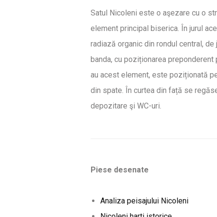
Satul Nicoleni este o aşezare cu o str
element principal biserica. În jurul ac
radiază organic din rondul central, de 
banda, cu poziționarea preponderent pe
au acest element, este poziționată pe 
din spate. În curtea din față se regăs
depozitare şi WC-uri.
Piese desenate
Analiza peisajului Nicoleni
Nicoleni harti istorice