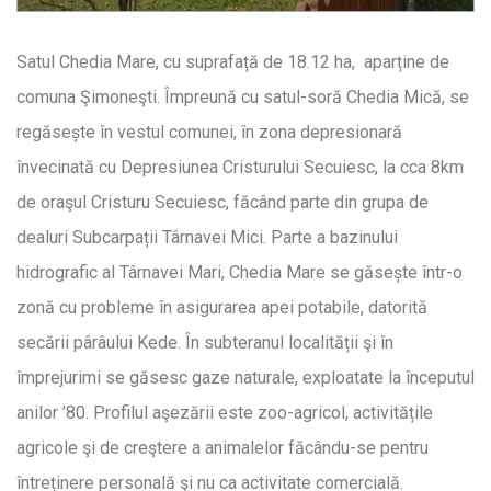
Satul Chedia Mare, cu suprafață de 18.12 ha, aparține de
comuna Şimoneşti. Împreună cu satul-soră Chedia Mică, se
regăsește în vestul comunei, în zona depresionară
învecinată cu Depresiunea Cristurului Secuiesc, la cca 8km
de oraşul Cristuru Secuiesc, făcând parte din grupa de
dealuri Subcarpații Târnavei Mici. Parte a bazinului
hidrografic al Târnavei Mari, Chedia Mare se găsește într-o
zonă cu probleme în asigurarea apei potabile, datorită
secării pârâului Kede. În subteranul localității şi în
împrejurimi se găsesc gaze naturale, exploatate la începutul
anilor ’80. Profilul aşezării este zoo-agricol, activitățile
agricole şi de creştere a animalelor făcându-se pentru
întreținere personală şi nu ca activitate comercială.