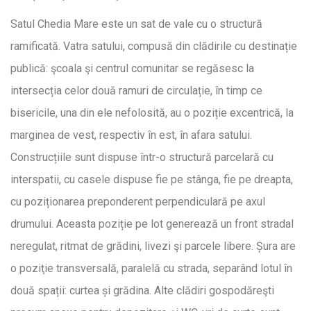
Satul Chedia Mare este un sat de vale cu o structură
ramificată. Vatra satului, compusă din clădirile cu destinație
publică: şcoala şi centrul comunitar se regăsesc la
intersecția celor două ramuri de circulație, în timp ce
bisericile, una din ele nefolosită, au o poziție excentrică, la
marginea de vest, respectiv în est, în afara satului.
Construcțiile sunt dispuse într-o structură parcelară cu
interspatii, cu casele dispuse fie pe stânga, fie pe dreapta,
cu poziționarea preponderent perpendiculară pe axul
drumului. Aceasta poziție pe lot generează un front stradal
neregulat, ritmat de grădini, livezi şi parcele libere. Șura are
o poziţie transversală, paralelă cu strada, separând lotul în
două spații: curtea și grădina. Alte clădiri gospodăreşti