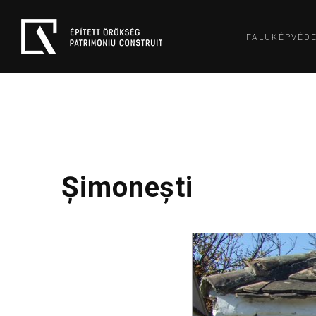
FALUKÉPVÉD
Șimonești