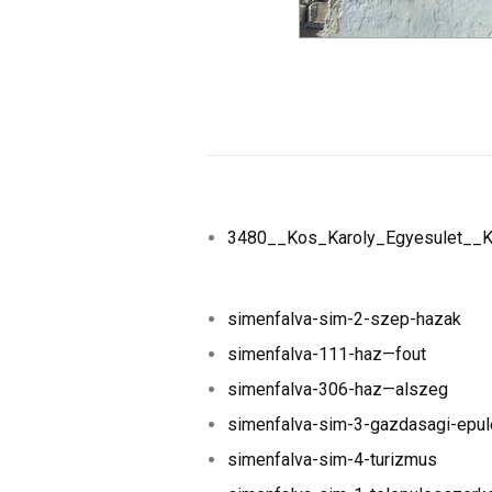
3480__Kos_Karoly_Egyesulet__Ki
simenfalva-sim-2-szep-hazak
simenfalva-111-haz—fout
simenfalva-306-haz—alszeg
simenfalva-sim-3-gazdasagi-epul
simenfalva-sim-4-turizmus