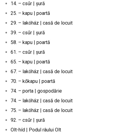
14. – csűr | șură
25. – kapu | poartă
29. – lakóház | casă de locuit
39. – csűr | șură
58. – kapu | poartă
61. – csűr | șură
65. – kapu | poartă
67. – lakóház | casă de locuit
70. – kőkapu | poartă
74. – porta | gospodărie
74. – lakóház | casă de locuit
75. – lakóház | casă de locuit
92. – csűr | șură
Olt-híd | Podul râului Olt