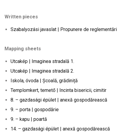
Written pieces
Szabalyozási javaslat | Propunere de reglementări
Mapping sheets
Utcakép | Imaginea stradală 1.
Utcakép | Imaginea stradală 2.
Iskola, óvoda | Școală, grădiniță
Templomkert, temető | Incinta bisericii, cimitir
8. – gazdasági épület | anexă gospodărească
9. – porta | gospodărie
9. – kapu | poartă
14. – gazdasági épület | anexă gospodărească