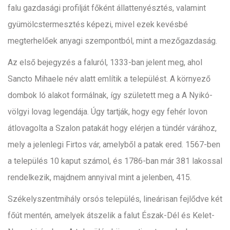
falu gazdasági profilját főként állattenyésztés, valamint
gyümölcstermesztés képezi, mivel ezek kevésbé
megterhelőek anyagi szempontból, mint a mezőgazdaság.
Az első bejegyzés a faluról, 1333-ban jelent meg, ahol
Sancto Mihaele név alatt említik a települést. A környező
dombok ló alakot formálnak, így született meg a A Nyikó-
völgyi lovag legendája. Úgy tartják, hogy egy fehér lovon
átlovagolta a Szalon patakát hogy elérjen a tündér várához,
mely a jelenlegi Firtos vár, amelyből a patak ered. 1567-ben
a település 10 kaput számol, és 1786-ban már 381 lakossal
rendelkezik, majdnem annyival mint a jelenben, 415.
Székelyszentmihály orsós település, lineárisan fejlődve két
főút mentén, amelyek átszelik a falut Észak-Dél és Kelet-