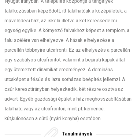
Nyugat irányban. A település központja a tengelyek
találkozásában képződött, itt találhatóak a középületek: a
művelődési ház, az iskola illetve a két kereskedelmi
egység egyike. A környező falvakhoz képest a templom, a
falu szélére van elhelyezve. A házak elhelyezése a
parcellán többnyire utcafronti. Ez az elhelyezés a parcellán
egy szabályos utcafrontot, valamint a bejárati kapuk által
egy ütemezett dinamikát eredményez. A domináns
utcaképet a fésűs és laza sorházas beépítés jellemzi. A
csűr keresztirányban helyezkedik, két részre osztva az
udvart. Egyéb gazdasági épület a ház meghosszabításában
található,vagy az utcafronton, mint pl: kemence,
kút,különösen a sütő (nyári konyha) esetében.
Tanulmányok