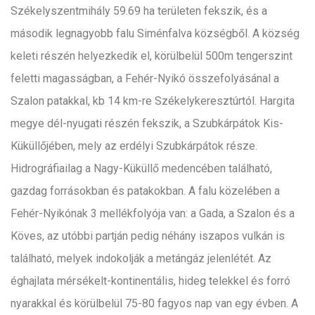
Székelyszentmihály 59.69 ha területen fekszik, és a
második legnagyobb falu Siménfalva községből. A község
keleti részén helyezkedik el, körülbelül 500m tengerszint
feletti magasságban, a Fehér-Nyikó összefolyásánal a
Szalon patakkal, kb 14 km-re Székelykeresztúrtól. Hargita
megye dél-nyugati részén fekszik, a Szubkárpátok Kis-
Küküllőjében, mely az erdélyi Szubkárpátok része.
Hidrográfiailag a Nagy-Küküllő medencében található,
gazdag forrásokban és patakokban. A falu közelében a
Fehér-Nyikónak 3 mellékfolyója van: a Gada, a Szalon és a
Köves, az utóbbi partján pedig néhány iszapos vulkán is
található, melyek indokolják a metángáz jelenlétét. Az
éghajlata mérsékelt-kontinentális, hideg telekkel és forró
nyarakkal és körülbelül 75-80 fagyos nap van egy évben. A