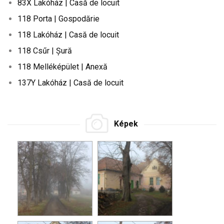
83X Lakóház | Casă de locuit
118 Porta | Gospodărie
118 Lakóház | Casă de locuit
118 Csűr | Șură
118 Melléképület | Anexă
137Y Lakóház | Casă de locuit
Képek