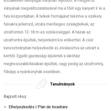
északkelet-délnyugat irányban fejlődött. A megyei út
irányának megváltozatatásával ma a főút egy kanyart ír le a
falu központjában. A telkek formájukat tekintve a székely
falvakra jellemző, utcára merőleges szalagtelkek, az
utcafronton 12-18 m-es szélességgel. A házak az
utcafrontra épültek, helyenként kis előkerttel. A csűr
keresztirányban helyezkedik el, elválasztva az udvart a
kerttől. Egyéb gazdasági épületek a lakóház
meghosszabbításában épültek, vagy pedig az utcafrontra,
főképp a nyárikonyhák esetében.
Tanulmányok
Rajzolt rész
Elhelyezkedés | Plan de încadrare