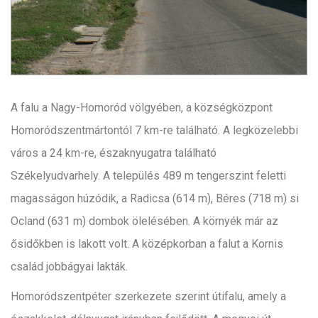
A falu a Nagy-Homoród völgyében, a községközpont
Homoródszentmártontól 7 km-re található. A legközelebbi
város a 24 km-re, északnyugatra található
Székelyudvarhely. A település 489 m tengerszint feletti
magasságon húzódik, a Radicsa (614 m), Béres (718 m) si
Ocland (631 m) dombok ölelésében. A környék már az
ősidőkben is lakott volt. A középkorban a falut a Kornis
család jobbágyai lakták.
Homoródszentpéter szerkezete szerint útifalu, amely a