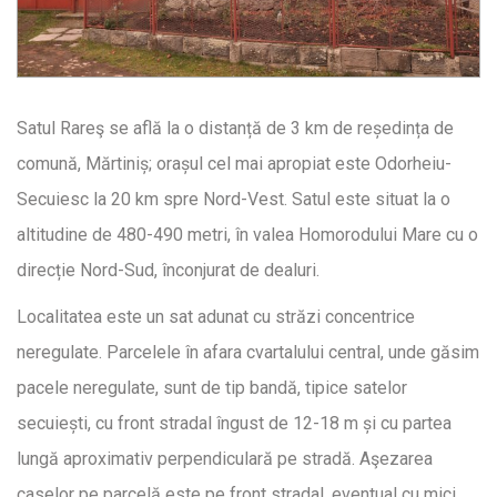
Satul Rareş se află la o distanță de 3 km de reședința de
comună, Mărtiniș; orașul cel mai apropiat este Odorheiu-
Secuiesc la 20 km spre Nord-Vest. Satul este situat la o
altitudine de 480-490 metri, în valea Homorodului Mare cu o
direcție Nord-Sud, înconjurat de dealuri.
Localitatea este un sat adunat cu străzi concentrice
neregulate. Parcelele în afara cvartalului central, unde găsim
pacele neregulate, sunt de tip bandă, tipice satelor
secuiești, cu front stradal îngust de 12-18 m și cu partea
lungă aproximativ perpendiculară pe stradă. Aşezarea
caselor pe parcelă este pe front stradal, eventual cu mici