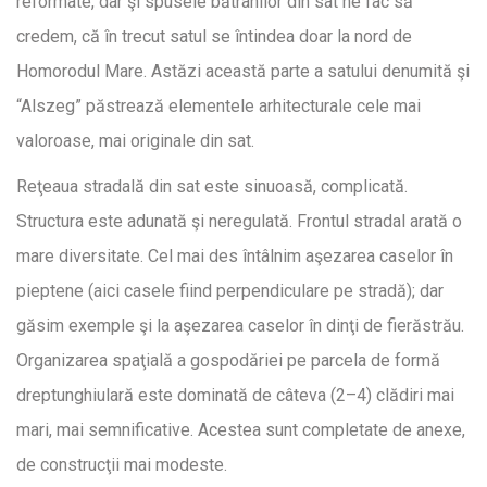
reformate, dar şi spusele bătrânilor din sat ne fac să
credem, că în trecut satul se întindea doar la nord de
Homorodul Mare. Astăzi această parte a satului denumită şi
“Alszeg” păstrează elementele arhitecturale cele mai
valoroase, mai originale din sat.
Reţeaua stradală din sat este sinuoasă, complicată.
Structura este adunată şi neregulată. Frontul stradal arată o
mare diversitate. Cel mai des întâlnim aşezarea caselor în
pieptene (aici casele fiind perpendiculare pe stradă); dar
găsim exemple şi la aşezarea caselor în dinţi de fierăstrău.
Organizarea spaţială a gospodăriei pe parcela de formă
dreptunghiulară este dominată de câteva (2–4) clădiri mai
mari, mai semnificative. Acestea sunt completate de anexe,
de construcţii mai modeste.