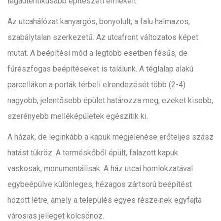
legautentikusabb építészeti emlékeit.
Az utcahálózat kanyargós, bonyolult; a falu halmazos,
szabálytalan szerkezetű. Az utcafront változatos képet
mutat. A beépítési mód a legtöbb esetben fésűs, de
fűrészfogas beépítéseket is találunk. A téglalap alakú
parcellákon a porták térbeli elrendezését több (2-4)
nagyobb, jelentősebb épület határozza meg, ezeket kisebb,
szerényebb melléképületek egészítik ki.
A házak, de leginkább a kapuk megjelenése erőteljes szász
hatást tükröz. A terméskőből épült, falazott kapuk
vaskosak, monumentálisak. A ház utcai homlokzatával
egybeépülve különleges, hézagos zártsorú beépítést
hozott létre, amely a település egyes részeinek egyfajta
városias jelleget kölcsönöz.