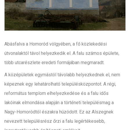
Abásfalva a Homoród völgyében, a fő közlekedési
útvonalaktól távol helyezkedik el. A falu számos épülete,
több utcarészlete eredeti formájában megmaradt.
A középületek egymástól távolabb helyezkednek el, nem
képeznek egy lehatárolható településközpontot. A régi,
református templom elhelyezkedése és a falu idős
lakóinak elmondása alapján a történeti településmag a
Nagy-Homoródtól északra húzódott. Ez az Alszegnek
nevezett településrész őrzi a falu legértékesebb,