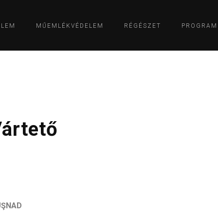
ELEM
MŰEMLÉKVÉDELEM
RÉGÉSZET
PROGRAM
ártető
UŞNAD