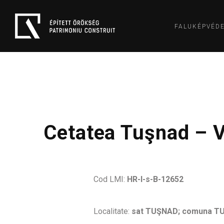
FALUKÉPVÉD
Cetatea Tuşnad – V
Cod LMI:
HR-I-s-B-12652
Localitate:
sat TUŞNAD; comuna T