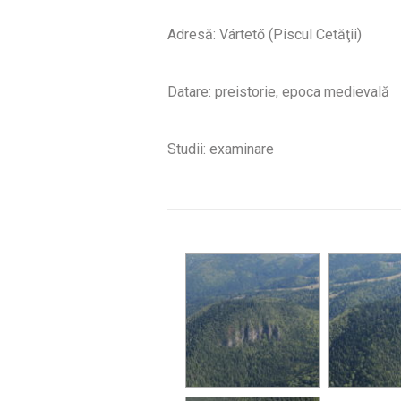
Adresă: Vártető (Piscul Cetăţii)
Datare: preistorie, epoca medievală
Studii: examinare