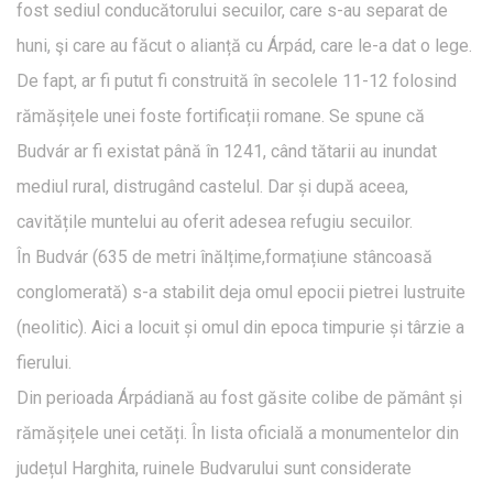
fost sediul conducătorului secuilor, care s-au separat de
huni, şi care au făcut o alianță cu Árpád, care le-a dat o lege.
De fapt, ar fi putut fi construită în secolele 11-12 folosind
rămășițele unei foste fortificații romane. Se spune că
Budvár ar fi existat până în 1241, când tătarii au inundat
mediul rural, distrugând castelul. Dar și după aceea,
cavitățile muntelui au oferit adesea refugiu secuilor.
În Budvár (635 de metri înălțime,formațiune stâncoasă
conglomerată) s-a stabilit deja omul epocii pietrei lustruite
(neolitic). Aici a locuit și omul din epoca timpurie și târzie a
fierului.
Din perioada Árpádiană au fost găsite colibe de pământ și
rămășițele unei cetăți. În lista oficială a monumentelor din
județul Harghita, ruinele Budvarului sunt considerate