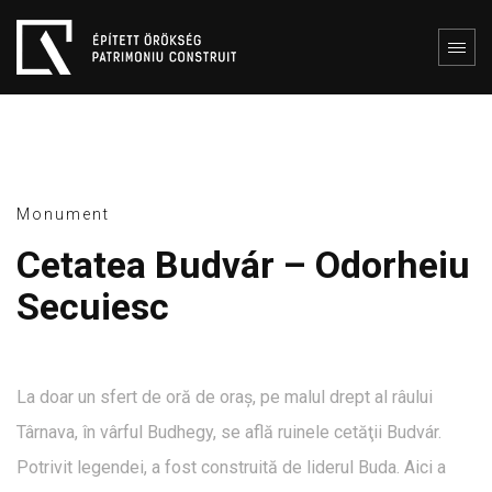
Monument
Cetatea Budvár – Odorheiu
Secuiesc
La doar un sfert de oră de oraș, pe malul drept al râului
Târnava, în vârful Budhegy, se află ruinele cetăţii Budvár.
Potrivit legendei, a fost construită de liderul Buda. Aici a