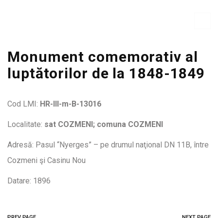
Monument comemorativ al
luptătorilor de la 1848-1849
Cod LMI:
HR-III-m-B-13016
Localitate:
sat COZMENI; comuna COZMENI
Adresă: Pasul “Nyerges” – pe drumul naţional DN 11B, între
Cozmeni şi Casinu Nou
Datare: 1896
PREV PAGE
NEXT PAGE